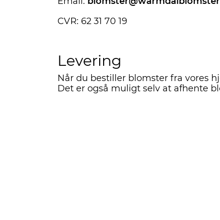
Email:
blomster@warmdalblomster
CVR: 62 31 70 19
Levering
Når du bestiller blomster fra vores h
Det er også muligt selv at afhente b