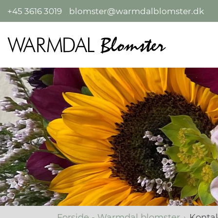
+45 3616 3019
blomster@warmdalblomster.dk
Forside - Warmdal blomster
Konta