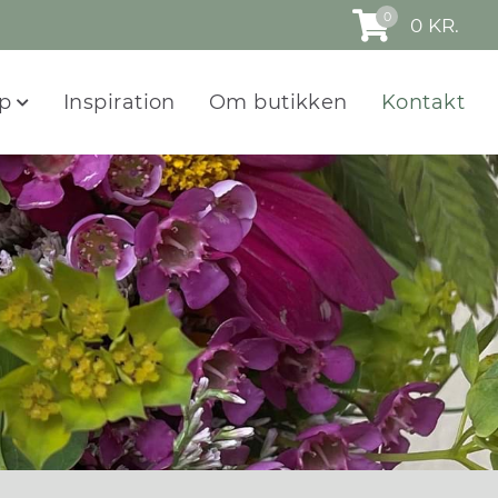
0
0
KR.
op
Inspiration
Om butikken
Kontakt