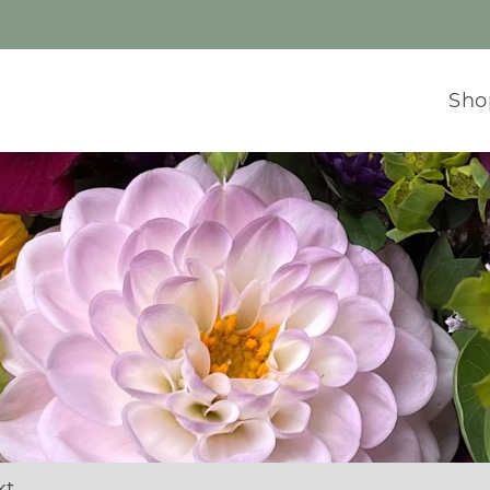
Sh
kt